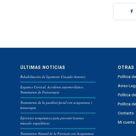
ÚLTIMAS NOTICIAS
OTRAS 
Rehabilitación de ligamento Cruzado Anterior
Política d
Aviso Leg
Esguince Cervical. Accidente automovilístico.
Tratamiento de Fisioterapia
Política d
Tratamiento de la parálisis facial con acupuntura y
Política d
fisioterapia
Contacto
Ejercicios terapéuticos para prevenir lesiones
Mi cuenta
músculo esqueléticas
Tratamiento Natural de la Psoriasis con Acupuntura.