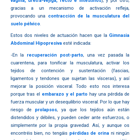
vagina, uretra-vejiga, recto e intestinos
), y por otro,
gracias a un mecanismo de activación refleja,
provocando una
contracción de la musculatura del
suelo pélvico
.
Estos dos niveles de actuación hacen que la
Gimnasia
Abdominal Hipopresiva
esté indicada:
-En la
recuperación post-parto
, una vez pasada la
cuarentena, para tonificar la musculatura, activar los
tejidos de contención y sustentación (fascias,
ligamentos y tendones que sujetan las vísceras), y así
mejorar la posición visceral. Todo esto nos interesa
porque tras el
embarazo y el parto
hay una pérdida de
fuerza muscular y un desequilibrio visceral. Por lo que hay
riesgo de
prolapsos
, ya que los tejidos aún están
distendidos y débiles, y pueden ceder ante esfuerzos, o
simplemente por la propia gravedad. Así, y aunque os
encontréis bien, no tengáis
pérdidas de orina
ni ningún