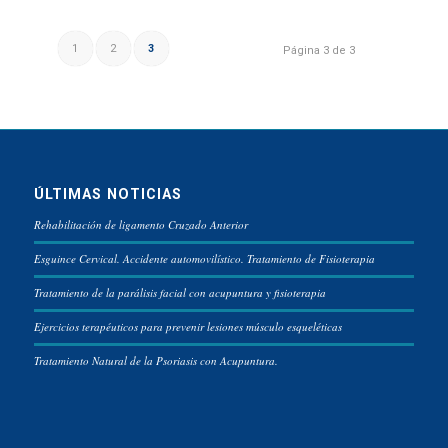
1
2
3
Página 3 de 3
ÚLTIMAS NOTICIAS
Rehabilitación de ligamento Cruzado Anterior
Esguince Cervical. Accidente automovilístico. Tratamiento de Fisioterapia
Tratamiento de la parálisis facial con acupuntura y fisioterapia
Ejercicios terapéuticos para prevenir lesiones músculo esqueléticas
Tratamiento Natural de la Psoriasis con Acupuntura.